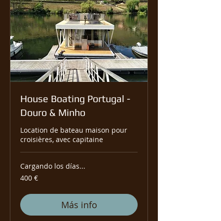
House Boating Portugal -
Douro & Minho
Location de bateau maison pour
croisières, avec capitaine
Cargando los días...
400
400 €
euros
Más info