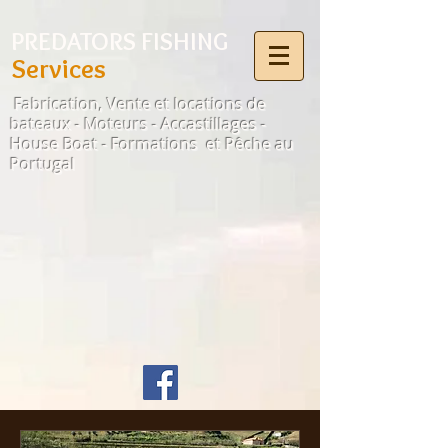
Select Language
▼
PREDATORS FISHING
Services
Fabrication, Vente et locations de
bateaux - Moteurs - Accastillages -
House Boat - Formations et Pêche au
Portugal