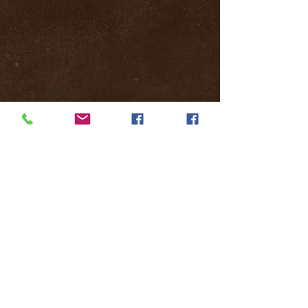
© 2026 Tous droits réservés - Prédators
Fishing Services
E-mail :
pfs2contacts@gmail.com