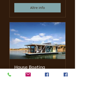
Altre info
House Boating
Portugal - Alqueva
Location Bateau maison avec
capitaine
Scopri di più
1 day