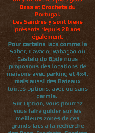
Bass et Brochets du
Portugal.
Les Sandres y sont biens
présents depuis 20 ans
également.
Pour certains lacs comme le
Sabor, Cavado, Rabagao ou
Castelo do Bode nous
proposons des locations de
maisons avec parking et 4x4,
mais aussi des Bateaux
toutes options,
avec ou sans
permis.
Sur Option, vous pourrez
vous faire guider sur les
meilleurs zones de ces
grands lacs à la recherche
des Bass, Brochets, Sandres