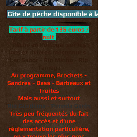
Gîte de pêche disponible à la location su
Tarif à partir de 135 euros /
nuit
Pêche au Portugal sur les
lacs et rivières méconnues :
Lac Sabor - Rio Minho - Rio
Tamega
Au programme, Brochets -
Sandres - Bass - Barbeaux et
Truites
Mais aussi et surtout
Rio Guadiana - Peneda Gerês
Très peu fréquentés du fait
des accès et d'une
règlementation particulière,
on y trouve les plus gros