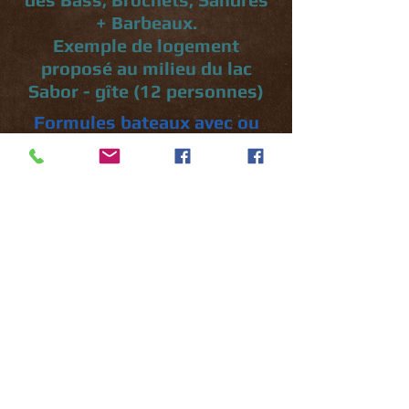
+ Barbeaux.
Exemple de logement
proposé au milieu du lac
Sabor - gîte (12 personnes)
Formules bateaux avec ou
sans permis / hebergement +
petit déjeuner.
à partir de 170 euros / jour
Formules avec guides
également possible
*******************************
****
Egalement à la location, des
Houses Boats avec des
paysages uniques au coeur
du Douro, mais aussi sur le
Rio Tamega et d'autres parcs
naturels.