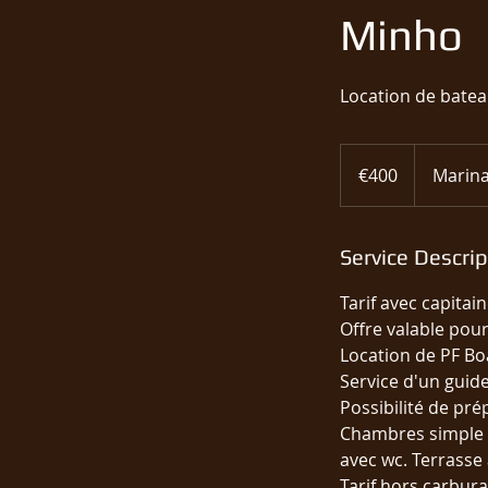
Minho
Location de batea
400
euros
€400
Marina
Service Descrip
Tarif avec capitain
Offre valable po
Location de PF Bo
Service d'un guid
Possibilité de pré
Chambres simple et
avec wc. Terrasse 
Tarif hors carbura