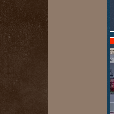
80 CV Yamaha
Sans moteur
SUZUKI DF115B
SUZUKI DF140B
SUZUKI DF70A
SUZUKI DF90A