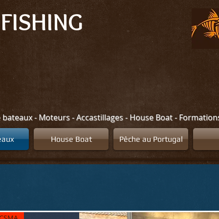
FISHING
e bateaux - Moteurs - Accastillages - House Boat - Formatio
eaux
House Boat
Pêche au Portugal
CSMA