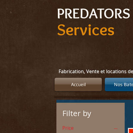
Select Language
▼
PREDATORS 
Services
Fabrication, Vente et locations d
Accueil
Nos Bat
Filter by
Price