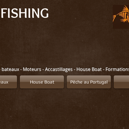
FISHING
e bateaux - Moteurs - Accastillages - House Boat - Formatio
eaux
House Boat
Pêche au Portugal