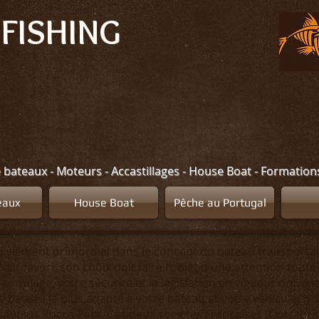
FISHING
e bateaux - Moteurs - Accastillages - House Boat - Formatio
eaux
House Boat
Pêche au Portugal
 élément primordial dans le concept du bateau transportab
sir favori, son choix doit faire l'objet d'une attention toute 
de roulage, votre sécurité et la législation en vigueur doiv
e bateau le plus adapté à votre bateau et votre véhicule. 
autilus Rocca Pam. Ces deux sociétés Françaises (Qui fabr