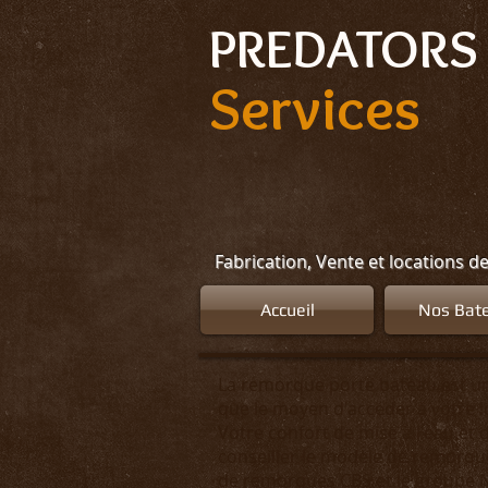
Select Language
▼
PREDATORS 
Services
Fabrication, Vente et locations d
Accueil
Nos Bat
La remorque porte bateau est un
que le moyen d'accéder à votre loi
Votre confort de mise à l'eau et 
conseiller le modèle de remorqu
de remorques CBS et le groupe N