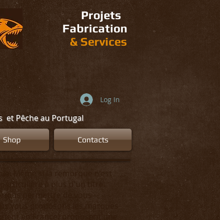
Projets
Fabrication
&
Services
Log In
ns et Pêche au Portugal
Shop
Contacts
le. Même si la remorque n'est
particulière à plus d'un titre.
ent nous permettre de vous
Nous vous proposons les marques
iquent en France) proposent une