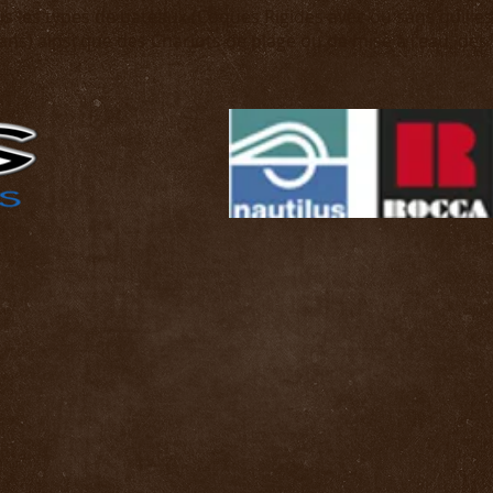
 les types de bateaux (Coques Rigides avec ou sans quilles
ans) ainsi que des Chariots de plage ou de mise à l'eau, des 